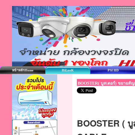
หน้าหลักHome
HiLooK
PSI HD
BOOSTER( บูสเตอร์) ขยายสัญญ
BOOSTER ( บูสเ