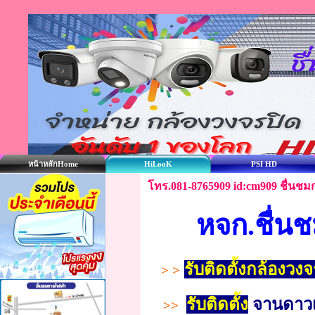
หน้าหลักHome
HiLooK
PSI HD
โทร.081-8765909 id:cm909 ชื่นชมก
หจก.ชื่น
รับติดตั้งกล้องวงจ
> >
รับติดตั้ง
จานดาวเ
>>