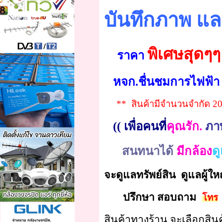
บันทึกภาพ แล
พิเศษสุดๆ
ราคา
หจก.ชื่นชมการไฟฟ้า
** สินค้ามีจำนวนจำกัด 20 ช
(( เพื่อคนที่
คุณรัก.
ภา
สนทนาได้
มีกล้อง
ด
จะดูแลทรัพย์สิน ดูแลผู้ใหญ่
ปรึกษา สอบถาม
โทร
สินค้าทางร้าน จะเลือกสิน