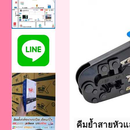
คีมย้ำสายหัวแ