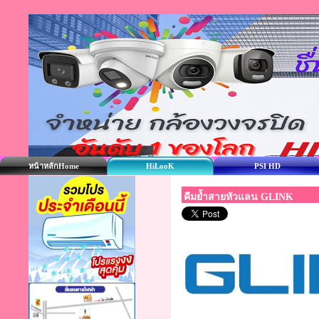
หน้าหลักHome
HiLooK
PSI HD
คีมย้ำสายหัวแลน GLINK