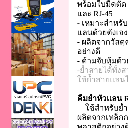
พร้อมใบมีดตัด
และ RJ-45 
- เหมาะสำหรับผ
แลนด้วยตังเอง
- ผลิตจากวัสด
อย่างดี 
- ด้ามจับหุ้มด
-ย้ำสายได้ทั้ง
ใช้ย้ำสายแลนได
คีมย้ำหัวแลน R
ใช้สำหรับย้
ผลิตจากเหล็กก
พลาสติกอย่างด