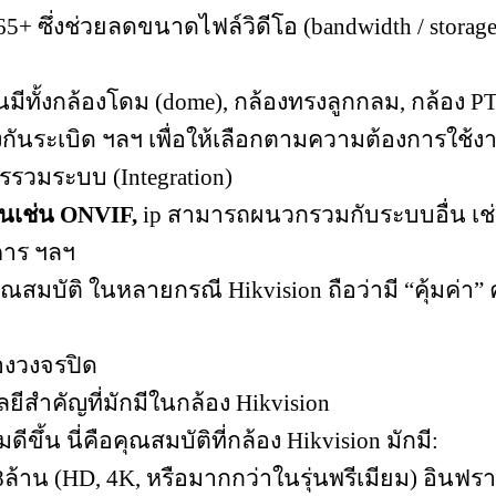
ซึ่งช่วยลดขนาดไฟล์วิดีโอ (bandwidth / storage)
น
มีทั้งกล้องโดม (dome), กล้องทรงลูกกลม, กล้อง PTZ
งกันระเบิด ฯลฯ เพื่อให้เลือกตามความต้องการใช้งา
รรวมระบบ (Integration)
ช่น ONVIF,
ip สามารถผนวกรวมกับระบบอื่น เช
คาร ฯลฯ
คุณสมบัติ
ในหลายกรณี Hikvision ถือว่ามี “คุ้มค่า”
องวงจรปิด
ยีสำคัญที่มักมีในกล้อง Hikvision
ีขึ้น นี่คือคุณสมบัติที่กล้อง Hikvision มักมี:
ล้าน (HD, 4K, หรือมากกว่าในรุ่นพรีเมียม)
อินฟรา