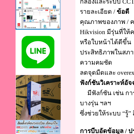
กล้องและระบบ CCTV 
รายละเอียด /
ข้อดี
คุณภาพของภาพ / ค
Hikvision มีรุ่นที
หรือใบหน้าได้ดีขึ้น
ประสิทธิภาพในสภา
ความคมชัด
ลดจุดมืดและ overexp
ฟังก์ชันวิเคราะห์อัจ
มีฟังก์ชัน เช่น การ
บางรุ่น ฯลฯ
ซึ่งช่วยให้ระบบ “รู้”
การบีบอัดข้อมูล / ปร