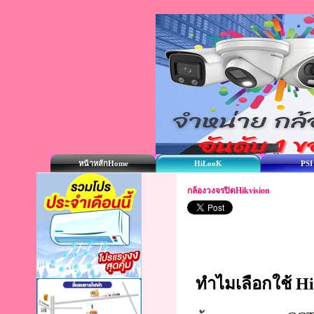
หน้าหลักHome
HiLooK
PSI
กล้องวงจรปิดHikvision
ทำไมเลือกใช้ Hik