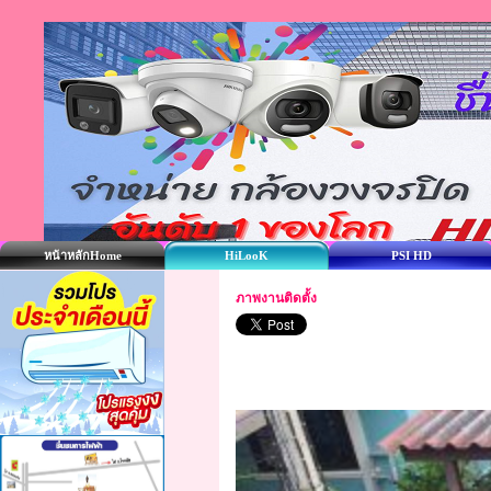
หน้าหลักHome
HiLooK
PSI HD
ภาพงานติดตั้ง