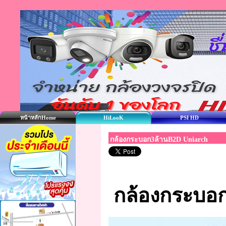
หน้าหลักHome
HiLooK
PSI HD
กล้องกระบอก3ล้านB2D Uniarch
กล้องกระบอก