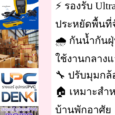
⚡ รองรับ Ultr
ประหยัดพื้นที่
🌧️ กันน้ำกัน
ใช้งานกลางแ
🔧 ปรับมุมกล้
🏠 เหมาะสำหร
บ้านพักอาศัย