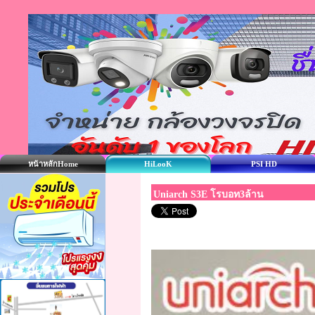
หน้าหลักHome
HiLooK
PSI HD
Uniarch S3E โรบอท3ล้าน