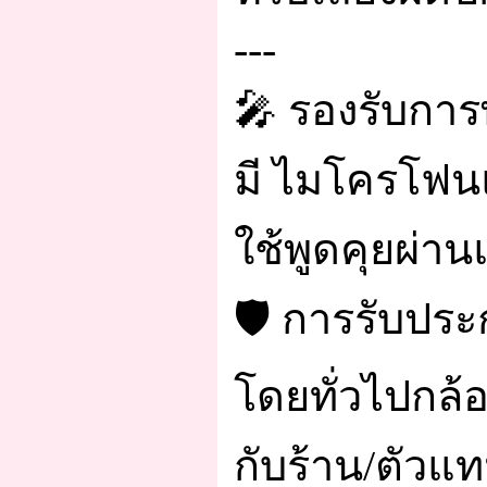
---
🎤 รองรับการ
มี ไมโครโฟน
ใช้พูดคุยผ่า
🛡️ การรับประ
โดยทั่วไปกล้อ
กับร้าน/ตัวแ