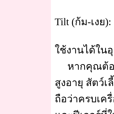
Tilt (ก้ม-เงย):
ใช้งานได้ในอุ
หากคุณต้องกา
สูงอายุ สัตว์เ
ถือว่าครบเคร