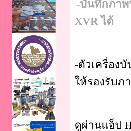
-บันทึกภาพท
XVR ได้
-ตัวเครื่อง
ให้รองรับภ
ดูผ่านแอ็ป 