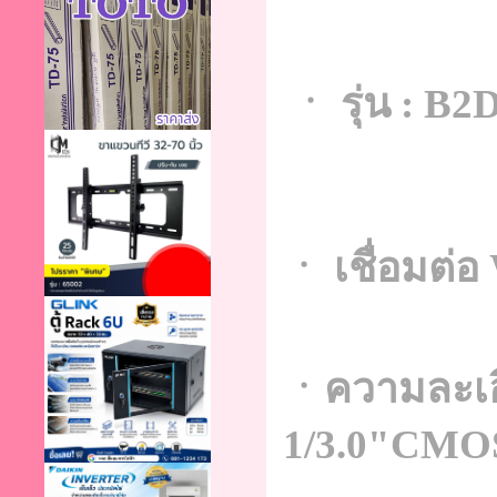
ㆍ รุ่น : B
ㆍ เชื่อมต่อ
ㆍความละเอี
1/3.0"CMOS