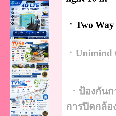
ㆍTwo Way T
ㆍUnimind 
ㆍป้องกันก
การปิด
กล้อ