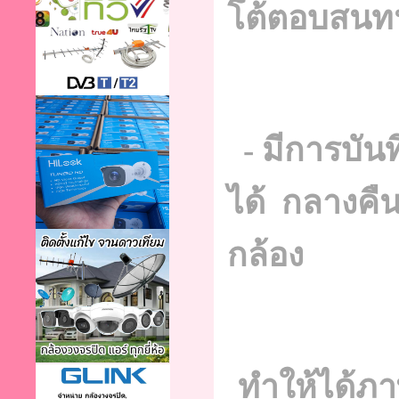
โต้ตอบสนทน
- มีการบันท
ได้ กลางคืน
กล้อง
ทำให้ได้ภา