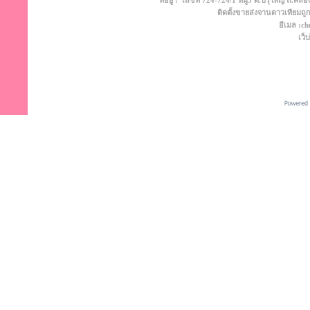
ที่อยู่ : เลขที่ 724-724/1 หมู่5 ต.ปรุใหญ่ ถ
ติดตั้งขายส่งจานดาวเทียมถูก
อีเมล :c
เว็