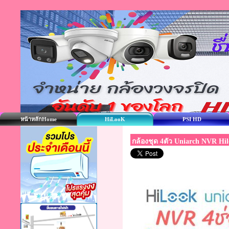
หน้าหลักHome
HiLooK
PSI HD
กล้องชุด 4ตัว Uniarch NVR Hi