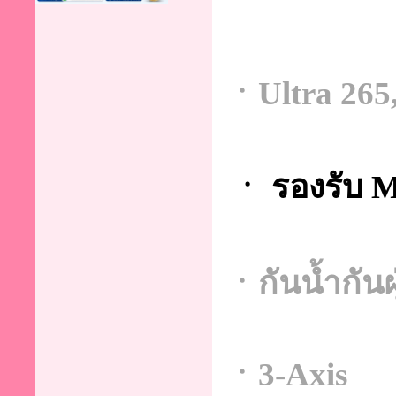
ㆍUltra 265
ㆍ รองรับ M
ㆍกันน้ำกัน
ㆍ3-Axis