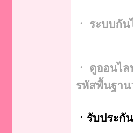
ㆍ ระบบกัน
ㆍ ดูออนไลน์
รหัสพื้นฐา
ㆍรับประกัน 