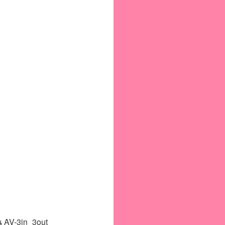
น AV-3in_3out  