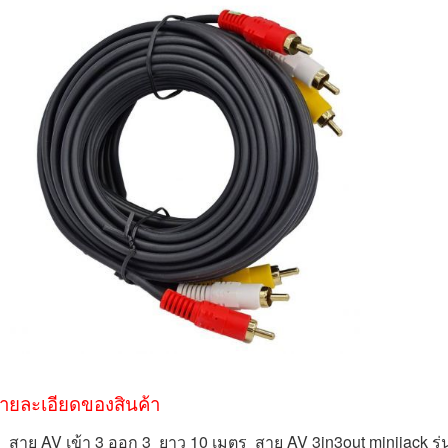
ายละเอียดของสินค้า 
สาย AV เข้า 3 ออก 3  ยาว 10 เมตร  สาย AV 3in3out minijack รุ่