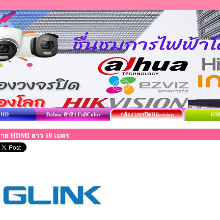
 HD
Dahua ต้าหัว FullColor
กล้องวงจรปิดHikvision
GM
าย HDMI ยาว 10 เมตร