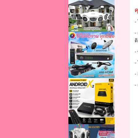
ค
-
-
ด
-
-
-
-