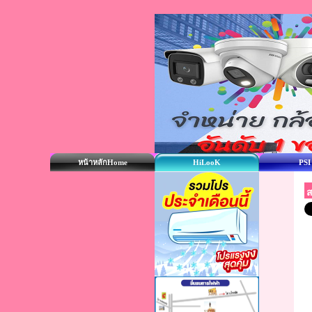
หน้าหลักHome
HiLooK
PSI
ส